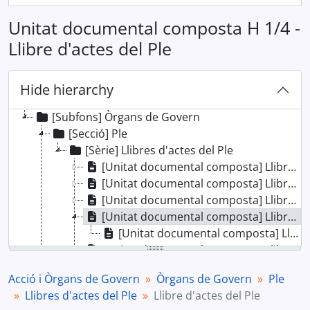
Unitat documental composta H 1/4 -
Llibre d'actes del Ple
Hide hierarchy
[Fons] Acció i Òrgans de Govern
[Subfons] Òrgans de Govern
[Secció] Ple
[Sèrie] Llibres d'actes del Ple
[Unitat documental composta] Llibre d'actes del Ple
[Unitat documental composta] Llibre d'actes del Ple
[Unitat documental composta] Llibre d'actes del Ple
[Unitat documental composta] Llibre d'actes del Ple
[Unitat documental composta] Llibre d'actes del Ple (1926-1929)
[Unitat documental composta] Llibre d'actes del Ple
[Unitat documental composta] Llibre d'actes del Ple
Acció i Òrgans de Govern
Òrgans de Govern
Ple
[Unitat documental composta] Llibre d'actes del Ple
Llibres d'actes del Ple
Llibre d'actes del Ple
[Unitat documental composta] Llibre d'actes del Ple